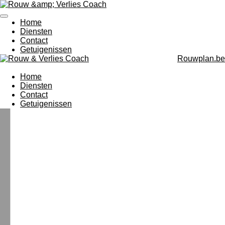
Ga
direct
Home
naar
Diensten
de
Contact
hoofdinhoud
Getuigenissen
Rouwplan.be
Home
Diensten
Contact
Getuigenissen